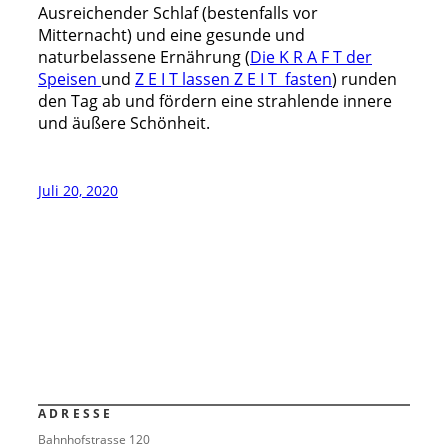
Ausreichender Schlaf (bestenfalls vor
Mitternacht) und eine gesunde und
naturbelassene Ernährung (
Die K R A F T der
Speisen
und
Z E I T lassen Z E I T fasten
) runden
den Tag ab und fördern eine strahlende innere
und äußere Schönheit.
Juli 20, 2020
ADRESSE
Bahnhofstrasse 120