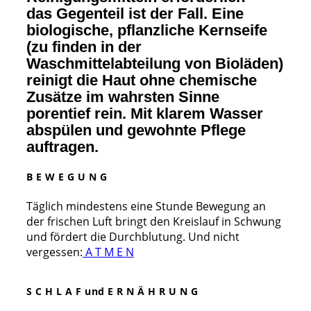
das Gegenteil ist der Fall. Eine
biologische, pflanzliche Kernseife
(zu finden in der
Waschmittelabteilung von Bioläden)
reinigt die Haut ohne chemische
Zusätze im wahrsten Sinne
porentief rein. Mit klarem Wasser
abspülen und gewohnte Pflege
auftragen.
B E W E G U N G
Täglich mindestens eine Stunde Bewegung an
der frischen Luft bringt den Kreislauf in Schwung
und fördert die Durchblutung. Und nicht
vergessen:
A T M E N
S C H L A F und E R N Ä H R U N G