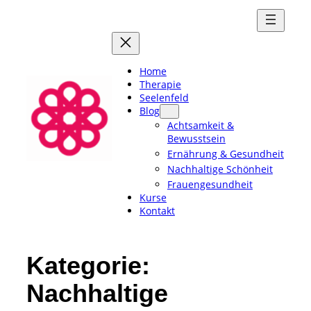
Zum
Inhalt
springen
Home
Therapie
Seelenfeld
Blog
Achtsamkeit &
Bewusstsein
Ernährung & Gesundheit
Nachhaltige Schönheit
Frauengesundheit
Kurse
Kontakt
Kategorie:
Nachhaltige